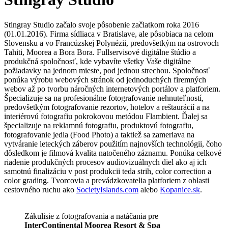
Stingray Studio začalo svoje pôsobenie začiatkom roka 2016
(01.01.2016). Firma sídliaca v Bratislave, ale pôsobiaca na celom
Slovensku a vo Francúzskej Polynézii, predovšetkým na ostrovoch
Tahiti, Moorea a Bora Bora. Fullservisové digitálne štúdio a
produkčná spoločnosť, kde vybavíte všetky Vaše digitálne
požiadavky na jednom mieste, pod jednou strechou. Spoločnosť
ponúka výrobu webových stránok od jednoduchých firemných
webov až po tvorbu náročných internetových portálov a platforiem.
Špecializuje sa na profesionálne fotografovanie nehnuteľností,
predovšetkým fotografovanie rezortov, hotelov a reštaurácií a na
interiérovú fotografiu pokrokovou metódou Flambient. Ďalej sa
špecializuje na reklamnú fotografiu, produktovú fotografiu,
fotografovanie jedla (Food Photo) a taktiež sa zameriava na
vytváranie leteckých záberov použitím najnovších technológii, čoho
dôsledkom je filmová kvalita natočeného záznamu. Ponúka celkové
riadenie produkčných procesov audiovizuálnych diel ako aj ich
samotnú finalizáciu v post produkcii teda strih, color correction a
color grading. Tvorcovia a prevádzkovatelia platforiem z oblasti
cestovného ruchu ako
SocietyIslands.com
alebo
Kopanice.sk
.
Zákulisie z fotografovania a natáčania pre
InterContinental Moorea Resort & Spa