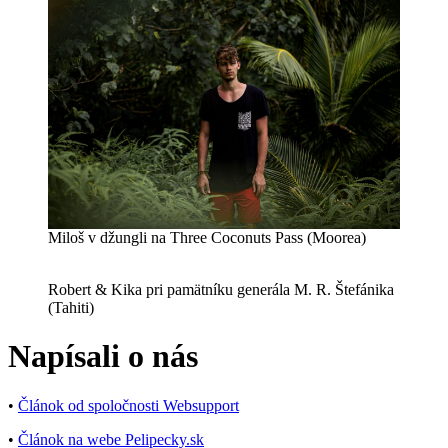
Miloš v džungli na Three Coconuts Pass (Moorea)
Robert & Kika pri pamätníku generála M. R. Štefánika
(Tahiti)
Napísali o nás
•
Článok od spoločnosti Websupport
•
Článok na webe Pelipecky.sk