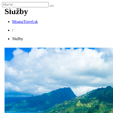
Služby
MoanaTravel.sk
/
Služby