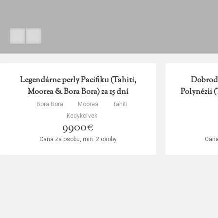
Legendárne perly Pacifiku (Tahiti,
Dobrodr
Moorea & Bora Bora) za 15 dní
Polynézii (
Bora Bora
Moorea
Tahiti
Kedykoľvek
9900€
Cana za osobu, min. 2 osoby
Cana