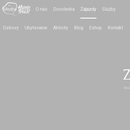
Moana Travel
O nás
Dovolenka
Zájazdy
Služby
Ostrovy
Ubytovanie
Aktivity
Blog
Eshop
Kontakt
Z
Moa