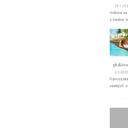
neznáma. Č
30.1.20
Vrátime sa 
z Viedne, 
6.9.202
Francúzsk
všetkých c
pretože je 
otázku preč