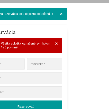
ša rezervácia bola úspešne odoslaná ;-)
rvácia
Všetky položky označené symbolom
* sú povinné!