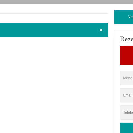
Va
Reze