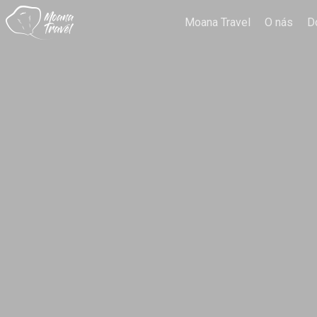
Moana Travel
O nás
D