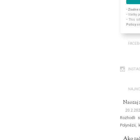
•
Žiadne 
• Všetky
• This s
Policy
a
FACE
INSTA
NAJNO
Naozaj 
20.2.20
Rozhodli 
Polynézii,
otáznikoch 