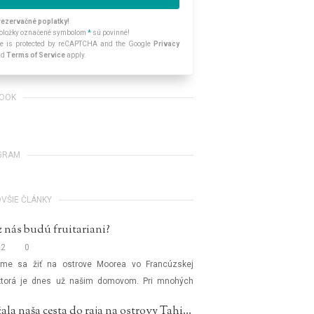
rezervačné poplatky!
 položky označené symbolom
*
sú povinné!
ite is protected by reCAPTCHA and the Google
Privacy
nd
Terms of Service
apply.
BOOK
GRAM
VŠIE ČLÁNKY
z nás budú fruitariani?
22
0
sme sa žiť na ostrove Moorea vo Francúzskej
 ktorá je dnes už našim domovom. Pri mnohých
o živote na ostrove, bola jedna obrovská základná
Ako začala naša cesta do raja na ostrovy Tahiti, Moorea a Bora Bora vo Francúzskej Polynézii