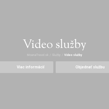
Video služby
MoanaTravel.sk
/
Služby
/
Video služby
Viac informácií
Objednať službu