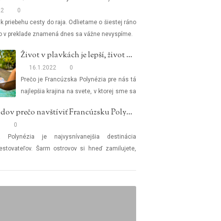
o budeme jesť?
22
0
k priebehu cesty do raja. Odlietame o šiestej ráno
čo v preklade znamená dnes sa vážne nevyspíme.
Život v plavkách je lepší, život vo Francúzskej Polynézii je najlepší
16.1.2022
0
Prečo je Francúzska Polynézia pre nás tá
najlepšia krajina na svete, v ktorej sme sa
rozhodli žiť?
36 dôvodov prečo navštíviť Francúzsku Polynéziu
0
0
a Polynézia je najvysnívanejšia destinácia
estovateľov. Šarm ostrovov si hneď zamilujete,
to skutočný raj na zemi. Aj napriek tomu si kladiete
o ísť do Francúzskej Polynézie?