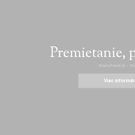
Premietanie, 
MoanaTravel.sk
/
Sl
Viac informác