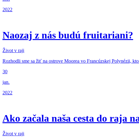
2022
Naozaj z nás budú fruitariani?
Život v raji
Rozhodli sme sa žiť na ostrove Moorea vo Francúzskej Polynézii, kt
30
jan.
2022
Ako začala naša cesta do raja n
Život v raji