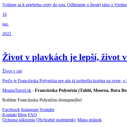
Vrátime sa k priebehu cesty do raja. Odlietame o šiestej ráno z Vied
16
jan.
2022
Život v plavkách je lepší, život 
Život v raji
Prečo je Francúzska Polynézia pre nás tá najlepšia krajina na svete, v 
MoanaTravel.sk
-
Francúzska Polynézia (Tahiti, Moorea, Bora Bo
Robíme Francúzsku Polynéziu dostupnejšiu!
Facebook
Instagram
Youtube
Kontakt
Blog
FAQ
Ochrana súkromia
Obchodné podmienky
Mapa stránok