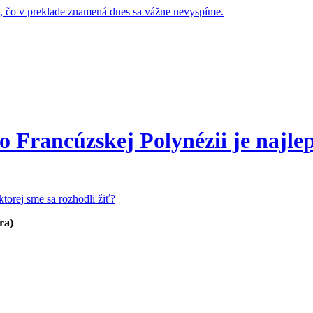
ne, čo v preklade znamená dnes sa vážne nevyspíme.
vo Francúzskej Polynézii je najlep
ktorej sme sa rozhodli žiť?
ra)