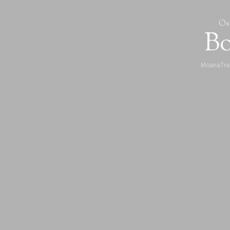
Os
Bo
MoanaTrav