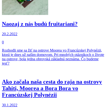
Naozaj z nás budú fruitariani?
20.2.2022
0
Rozhodli sme sa žiť na ostrove Moorea vo Francúzskej Polynézii,
ktorá je dnes už našim domovom. Pri mnohých otáznikoch o živote
na ostrove, bola jedna obrovská základná neznáma. Čo budeme
jesť?
Ako začala naša cesta do raja na ostrovy
Tahiti, Moorea a Bora Bora vo
Francúzskej Polynézii
30.1.2022