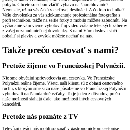
pobytu. Chcete so sebou vláčiť výbavu na šnorchlovanie?
Nemusíte, už na vás čaká v cieľovej destinácii. A čo foto technika?
Vašu dovolenku za vás zdokumentuje profesionálna fotografka s
profi technikou, takže na selfie fotky z mobilu môžete zabudnúť. Na
vyžiadanie vám vieme vyhotoviť aj video vrátane leteckých záberov
z vašej nezabudnuteľnej dovolenky. S nami Vám doslova stačí
pobaliť si plavky a zvyšok môžete nechať na nás.
Takže prečo cestovať s nami?
Pretože žijeme vo Francúzskej Polynézii.
Nie sme obyčajní sprievodcovia ani cestovka. Vo Francúzskej
Polynézii reálne žijeme. Všetci naši klienti sú z oblasti cestovného
ruchu, s ktorými sme si za naše pôsobenie vo Francúzskej Polynézii
vybudovali nadštandardné vzťahy. To je jeden z dôvodov, prečo
naše možnosti siahajú ďalej ako možnosti iných cestovných
kancelárií.
Pretože nás poznáte z TV
Televízni diváci nás mohli spoznať v gastronomickom cestopise