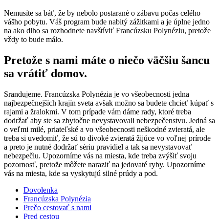
Nemusíte sa báť, že by nebolo postarané o zábavu počas celého
vášho pobytu. Váš program bude nabitý zážitkami a je úplne jedno
na ako dlho sa rozhodnete navštíviť Francúzsku Polynéziu, pretože
vždy to bude málo.
Pretože s nami máte o niečo väčšiu šancu
sa vrátiť domov.
Srandujeme. Francúzska Polynézia je vo všeobecnosti jedna
najbezpečnejších krajín sveta avšak možno sa budete chcieť kúpať s
rajami a žralokmi. V tom prípade vám dáme rady, ktoré treba
dodržať aby ste sa zbytočne nevystavovali nebezpečenstvu. Jedná sa
o veľmi milé, priateľské a vo všeobecnosti neškodné zvieratá, ale
treba si uvedomiť, že sú to divoké zvieratá žijúce vo voľnej prírode
a preto je nutné dodržať sériu pravidiel a tak sa nevystavovať
nebezpečiu. Upozorníme vás na miesta, kde treba zvýšiť svoju
pozornosť, pretože môžete naraziť na jedovaté ryby. Upozorníme
vás na miesta, kde sa vyskytujú silné prúdy a pod.
Dovolenka
Francúzska Polynézia
Prečo cestovať s nami
Pred cestou