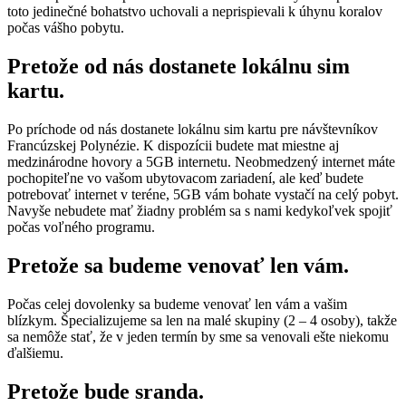
toto jedinečné bohatstvo uchovali a neprispievali k úhynu koralov
počas vášho pobytu.
Pretože od nás dostanete lokálnu sim
kartu.
Po príchode od nás dostanete lokálnu sim kartu pre návštevníkov
Francúzskej Polynézie. K dispozícii budete mat miestne aj
medzinárodne hovory a 5GB internetu. Neobmedzený internet máte
pochopiteľne vo vašom ubytovacom zariadení, ale keď budete
potrebovať internet v teréne, 5GB vám bohate vystačí na celý pobyt.
Navyše nebudete mať žiadny problém sa s nami kedykoľvek spojiť
počas voľného programu.
Pretože sa budeme venovať len vám.
Počas celej dovolenky sa budeme venovať len vám a vašim
blízkym. Špecializujeme sa len na malé skupiny (2 – 4 osoby), takže
sa nemôže stať, že v jeden termín by sme sa venovali ešte niekomu
ďalšiemu.
Pretože bude sranda.