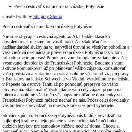
Prečo cestovať s nami do Francúzskej Polynézie
Created with
by
Stingray Studio
Prečo cestovať s nami do Francúzskej Polynézie
Nie sme obyčajná cestovná agentúra. Ak hľadáte klasickú
dovolenku tak nie sme pre vás tí praví. Ak však hľadáte
nadštandardné služby na tej najvyššej úrovni so všetkým pohodlím a
vaša cieľová destinácia je práve Francúzska Polynézia tak v tom
prípade sme tu pre vás! Ponúkame vám kompletné zariadenie vašej
vysnívanej dovolenky do Francúzskej Polynézie. Budeme s vami
aktívne komunikovať už pri plánovaní vášho zájazdu, konzultovať
vašu predstavu a zariadime za vás absolútne všetko od víz, prepravy
z Bratislavy na letisko Schwechat vo Viedni, vyzdvihnutie na letisku
v Papeete na ostrove Tahiti až po pohodlnú prepravu do vášho
ubytovania. Stále málo? Vyskladáme vám celý zájazd priamo na
mieru a absolútne všetko čo vás napadne ohľadne dovolenky vo
Francúzskej Polynézii môžete nechať na nás. Počas celej dovolenky
vás budeme sprevádzať na miesta, ktoré si vopred vyberiete.
Slováci žijúci vo Francúzskej Polynézii vás budú sprevádzať po
najkrajšej krajine na tejto planéte v slovenčine, takže učebnicu
cudzích jazykov pre samoukov môžete nechať doma. Chcete si
prenajať auto? Nemusíte, sme Vám k dispozícii 24/7 počas celého