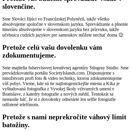
slovenčine.
Sme Slováci žijúci vo Francúzskej Polynézii, takže všetko
absolvujeme spoločne v slovenskom jazyku. Sprevádzanie a plnenie
itineráru absolvujeme v slovenskom jazyku bez prízvuku, takže
učebnicu cudzích jazykov pre samoukov môžete nechať doma 😉
Pretože celú vašu dovolenku vám
zdokumentujeme.
Sme majitelia fulservisovej kreatívnej agentúry Stingray Studio. Sme
prevádzkovatelia portálu SocietyIslands.com. Disponujeme s
množstvom profi foto & video techniky, ktorou zdokumentujeme
váš pobyt. Vieme, kde sú tie najfotogenickejšie miesta a Kika je
vyštudovaná fotografka z Vysokej školy výtvarných umení v
Bratislave, z katedry fotografie a nových médií. Tentokrát sa
nemusíte báť, že si z dovolenky odnesiete len selfie fotografie
odfotené telefónom.
Pretože s nami neprekročíte váhový limit
batožiny.