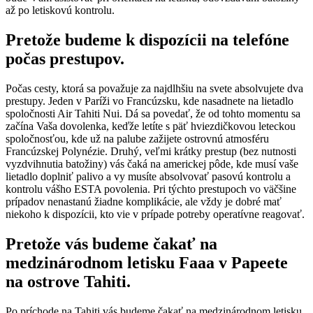
až po letiskovú kontrolu.
Pretože budeme k dispozícii na telefóne
počas prestupov.
Počas cesty, ktorá sa považuje za najdlhšiu na svete absolvujete dva
prestupy. Jeden v Paríži vo Francúzsku, kde nasadnete na lietadlo
spoločnosti Air Tahiti Nui. Dá sa povedať, že od tohto momentu sa
začína Vaša dovolenka, keďže letíte s päť hviezdičkovou leteckou
spoločnosťou, kde už na palube zažijete ostrovnú atmosféru
Francúzskej Polynézie. Druhý, veľmi krátky prestup (bez nutnosti
vyzdvihnutia batožiny) vás čaká na americkej pôde, kde musí vaše
lietadlo doplniť palivo a vy musíte absolvovať pasovú kontrolu a
kontrolu vášho ESTA povolenia. Pri týchto prestupoch vo väčšine
prípadov nenastanú žiadne komplikácie, ale vždy je dobré mať
niekoho k dispozícii, kto vie v prípade potreby operatívne reagovať.
Pretože vás budeme čakať na
medzinárodnom letisku Faaa v Papeete
na ostrove Tahiti.
Po príchode na Tahiti vás budeme čakať na medzinárodnom letisku