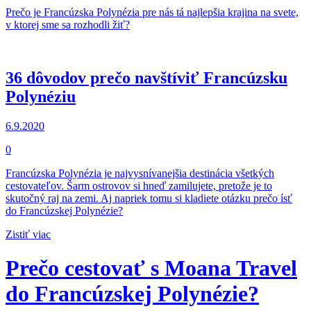
Prečo je Francúzska Polynézia pre nás tá najlepšia krajina na svete,
v ktorej sme sa rozhodli žiť?
36 dôvodov prečo navštíviť Francúzsku
Polynéziu
6.9.2020
0
Francúzska Polynézia je najvysnívanejšia destinácia všetkých
cestovateľov. Šarm ostrovov si hneď zamilujete, pretože je to
skutočný raj na zemi. Aj napriek tomu si kladiete otázku prečo ísť
do Francúzskej Polynézie?
Zistiť viac
Prečo cestovať s Moana Travel
do Francúzskej Polynézie?