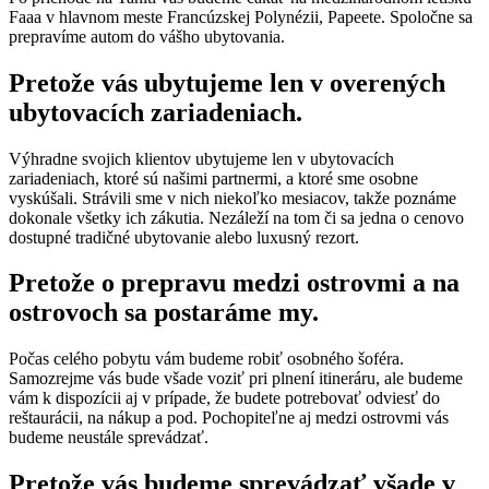
Faaa v hlavnom meste Francúzskej Polynézii, Papeete. Spoločne sa
prepravíme autom do vášho ubytovania.
Pretože vás ubytujeme len v overených
ubytovacích zariadeniach.
Výhradne svojich klientov ubytujeme len v ubytovacích
zariadeniach, ktoré sú našimi partnermi, a ktoré sme osobne
vyskúšali. Strávili sme v nich niekoľko mesiacov, takže poznáme
dokonale všetky ich zákutia. Nezáleží na tom či sa jedna o cenovo
dostupné tradičné ubytovanie alebo luxusný rezort.
Pretože o prepravu medzi ostrovmi a na
ostrovoch sa postaráme my.
Počas celého pobytu vám budeme robiť osobného šoféra.
Samozrejme vás bude všade voziť pri plnení itineráru, ale budeme
vám k dispozícii aj v prípade, že budete potrebovať odviesť do
reštaurácii, na nákup a pod. Pochopiteľne aj medzi ostrovmi vás
budeme neustále sprevádzať.
Pretože vás budeme sprevádzať všade v