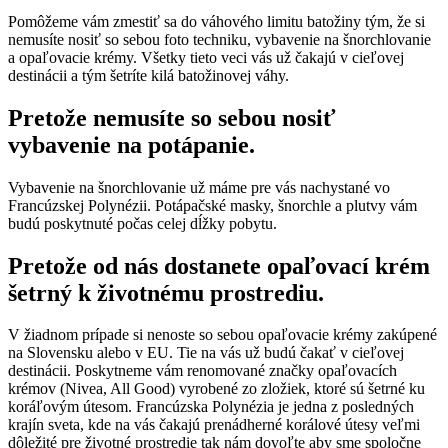
Pomôžeme vám zmestiť sa do váhového limitu batožiny tým, že si
nemusíte nosiť so sebou foto techniku, vybavenie na šnorchlovanie
a opaľovacie krémy. Všetky tieto veci vás už čakajú v cieľovej
destinácii a tým šetríte kilá batožinovej váhy.
Pretože nemusíte so sebou nosiť
vybavenie na potápanie.
Vybavenie na šnorchlovanie už máme pre vás nachystané vo
Francúzskej Polynézii. Potápačské masky, šnorchle a plutvy vám
budú poskytnuté počas celej dĺžky pobytu.
Pretože od nás dostanete opaľovací krém
šetrný k životnému prostrediu.
V žiadnom prípade si nenoste so sebou opaľovacie krémy zakúpené
na Slovensku alebo v EU. Tie na vás už budú čakať v cieľovej
destinácii. Poskytneme vám renomované značky opaľovacích
krémov (Nivea, All Good) vyrobené zo zložiek, ktoré sú šetrné ku
koráľovým útesom. Francúzska Polynézia je jedna z posledných
krajín sveta, kde na vás čakajú prenádherné korálové útesy veľmi
dôležité pre životné prostredie tak nám dovoľte aby sme spoločne