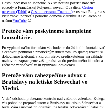
Cestou necestou na Jednotke. Ak ste nestihli pozrieť naše dve
epizódy o Francúzskej Polynézii, nevadí! Oba diely,
Cestou
necestou (Tahiti)
a
Cestou necestou (Tuamotu)
z ostrova Rangiroa si
viete znovu pozrieť z pohodlia domova v archíve RTVS alebo na
našom
YouTube
😉
Pretože vám poskytneme kompletné
konzultácie.
Po vyplnení nášho formuláru vás budeme do 24 hodím kontaktovať
s cenovou ponukou a predbežným itinerárom. Po spätnej reakcii si
dohodneme telefonát, v ktorom všetko prediskutujeme, na základe
rozhovoru zapracujeme vašu predstavu do predmetného itineráru a
začneme zariaďovať vašu vysnívanú dovolenku.
Pretože vám zabezpečíme odvoz z
Bratislavy na letisko Schwechat vo
Viedni.
V deň odchodu preberáme kontrolu nad vašou dovolenkou. Kolega
vás pohodlne prepraví autom z Bratislavy na letisko Schwechat a
bude Vám asistovať pri orientácii na letisku, odovzdávaní batožiny