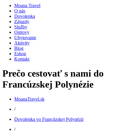
Moana Travel
O nás
Dovolenka
Zájazdy
Služby
Ostrovy
Ubytovanie
Aktivity
Blog
Eshop
Kontakt
Prečo cestovať s nami do
Francúzskej Polynézie
MoanaTravel.sk
/
Dovolenka vo Francúzskej Polynézii
/