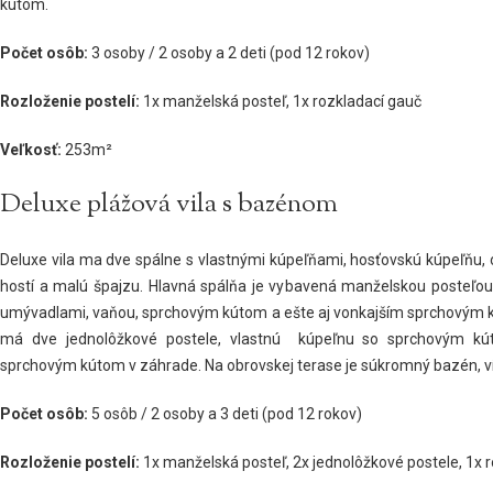
kútom.
Počet osôb:
3 osoby / 2 osoby a 2 deti (pod 12 rokov)
Rozloženie postelí:
1x manželská posteľ, 1x rozkladací gauč
Veľkosť:
253m²
Deluxe plážová vila s bazénom
Deluxe vila ma dve spálne s vlastnými kúpeľňami, hosťovskú kúpeľňu, o
hostí a malú špajzu. Hlavná spálňa je vybavená manželskou posteľou
umývadlami, vaňou, sprchovým kútom a ešte aj vonkajším sprchovým 
má dve jednolôžkové postele, vlastnú kúpeľnu so sprchovým kú
sprchovým kútom v záhrade. Na obrovskej terase je súkromný bazén, ví
Počet osôb:
5 osôb / 2 osoby a 3 deti (pod 12 rokov)
Rozloženie postelí:
1x manželská posteľ, 2x jednolôžkové postele, 1x 