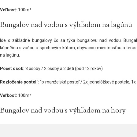
Veľkosť:
100m²
Bungalov nad vodou s výhľadom na lagúnu
Ide o základné bungalovy čo sa týka bungalovu nad vodou. Bungal
kúpeľňou s vaňou a sprchovým kútom, obývacou miestnosťou a teras
na lagúnu.
Počet osôb:
3 osoby / 2 osoby a 2 deti (pod 12 rokov)
Rozloženie postelí:
1x manželská posteľ / 2x jednolôžkové postele, 1x
Veľkosť:
100m²
Bungalov nad vodou s výhľadom na hory
Ide o základné bungalovy čo sa týka bungalovu nad vodou. Bungal
kúpeľňou s vaňou a sprchovým kútom, obývacou miestnosťou a teras