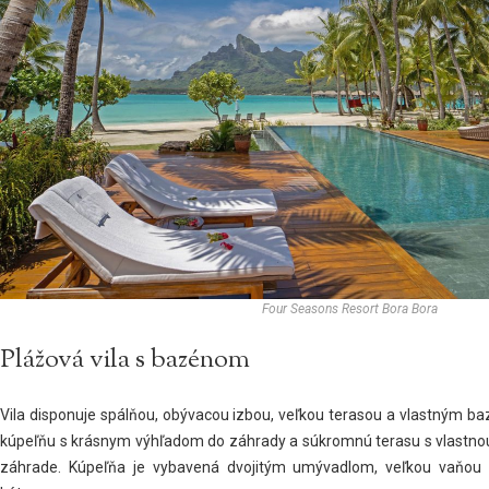
Four Seasons Resort Bora Bora
Plážová vila s bazénom
Vila disponuje spálňou, obývacou izbou, veľkou terasou a vlastným b
kúpeľňu s krásnym výhľadom do záhrady a súkromnú terasu s vlastnou 
záhrade. Kúpeľňa je vybavená dvojitým umývadlom, veľkou vaňo