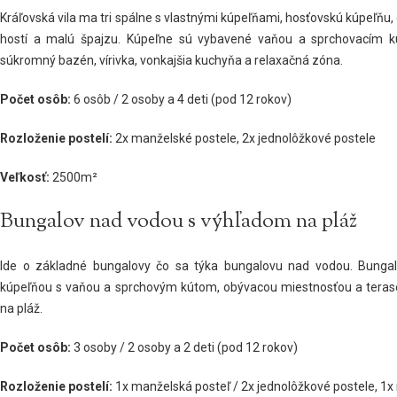
Kráľovská vila ma tri spálne s vlastnými kúpeľňami, hosťovskú kúpeľňu, 
hostí a malú špajzu. Kúpeľne sú vybavené vaňou a sprchovacím k
súkromný bazén, vírivka, vonkajšia kuchyňa a relaxačná zóna.
Počet osôb:
6 osôb / 2 osoby a 4 deti (pod 12 rokov)
Rozloženie postelí:
2x manželské postele, 2x jednolôžkové postele
Veľkosť:
2500m²
Bungalov nad vodou s výhľadom na pláž
Ide o základné bungalovy čo sa týka bungalovu nad vodou. Bungal
kúpeľňou s vaňou a sprchovým kútom, obývacou miestnosťou a teras
na pláž.
Počet osôb:
3 osoby / 2 osoby a 2 deti (pod 12 rokov)
Rozloženie postelí:
1x manželská posteľ / 2x jednolôžkové postele, 1x