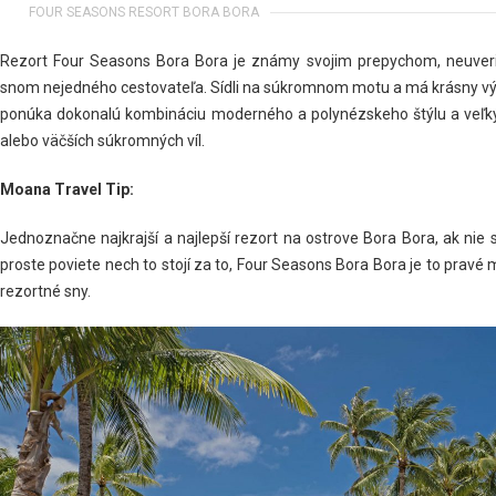
FOUR SEASONS RESORT BORA BORA
Rezort Four Seasons Bora Bora je známy svojim prepychom, neuver
snom nejedného cestovateľa. Sídli na súkromnom motu a má krásny v
ponúka dokonalú kombináciu moderného a polynézskeho štýlu a veľk
alebo väčších súkromných víl.
Moana Travel Tip:
Jednoznačne najkrajší a najlepší rezort na ostrove Bora Bora, ak ni
proste poviete nech to stojí za to, Four Seasons Bora Bora je to pravé m
rezortné sny.