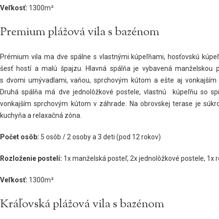
Veľkosť:
1300m²
Premium plážová vila s bazénom
Prémium vila ma dve spálne s vlastnými kúpeľňami, hosťovskú kúpeľň
šesť hostí a malú špajzu. Hlavná spálňa je vybavená manželskou p
s dvomi umývadlami, vaňou, sprchovým kútom a ešte aj vonkajším
Druhá spálňa má dve jednolôžkové postele, vlastnú kúpeľňu so s
vonkajším sprchovým kútom v záhrade. Na obrovskej terase je súkro
kuchyňa a relaxačná zóna.
Počet osôb:
5 osôb / 2 osoby a 3 deti (pod 12 rokov)
Rozloženie postelí:
1x manželská posteľ, 2x jednolôžkové postele, 1x 
Veľkosť:
1300m²
Kráľovská plážová vila s bazénom